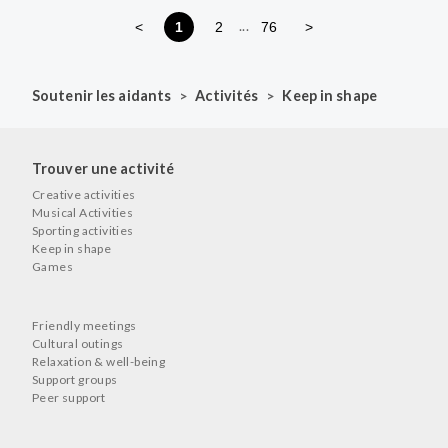
...
<
1
2
76
>
>
>
Soutenir les aidants
Activités
Keep in shape
Trouver une activité
Creative activities
Musical Activities
Sporting activities
Keep in shape
Games
Friendly meetings
Cultural outings
Relaxation & well-being
Support groups
Peer support