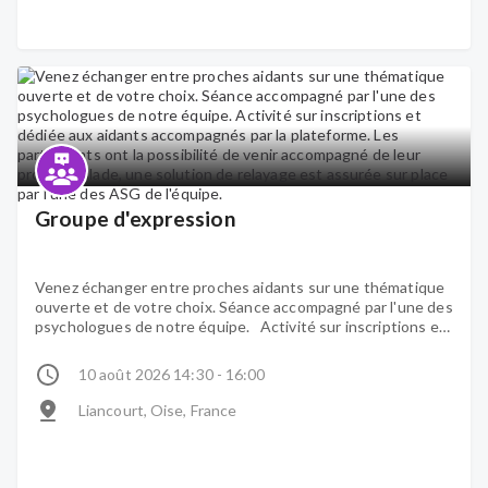
Groupe d'expression
Venez échanger entre proches aidants sur une thématique
ouverte et de votre choix. Séance accompagné par l'une des
psychologues de notre équipe. Activité sur inscriptions et
dédiée aux aidants accompagnés par la plateforme. Les
participants ont la possibilité de venir accompagné de leur
10 août 2026 14:30 - 16:00
proche malade, une solution de relayage est assurée sur
place par l'une des ASG de l'équipe.
Liancourt, Oise, France