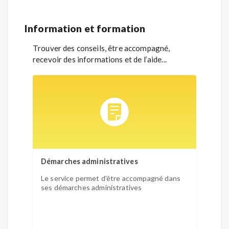
Information et formation
Trouver des conseils, être accompagné,
recevoir des informations et de l’aide...
Démarches administratives
Form
Le service permet d'être accompagné dans
Les f
ses démarches administratives
d'abor
se for