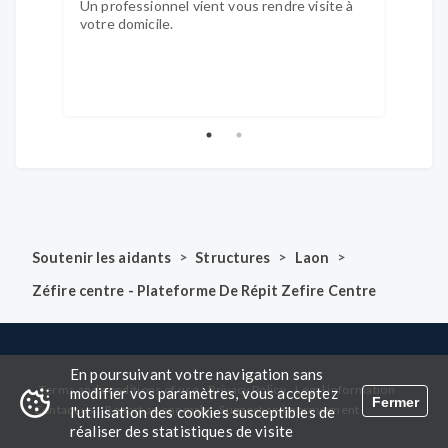
Un professionnel vient vous rendre visite à
Un pe
votre domicile.
des n
>
>
>
Soutenir les aidants
Structures
Laon
Zéfire centre - Plateforme De Répit Zefire Centre
En poursuivant votre navigation sans
-
-
-
-
Terms and conditions of use
Privacy Policy
Legal information
modifier vos paramètres, vous acceptez
Fermer
-
-
Contact us
Report an anomaly
Suggest an improvement
l'utilisation des cookies susceptibles de
réaliser des statistiques de visite