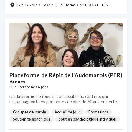
Soutien psychologique individuel
...
172-178 rue d'Hesdin CH du Ternois, 62130 GAUCHIN
VERLOINGT
Plateforme de Répit de l'Audomarois (PFR)
Arques
PFR - Personnes Âgées
La plateforme de répit est accessible aux aidants qui
accompagnent des personnes de plus de 60 ans en perte
d’autonomie ou fragilisés par la maladie.
Groupes de parole
Accueil de jour
Formations
Soutien téléphonique
Soutien psychologique individuel
Visite à domicile
Relayage à domicile
...