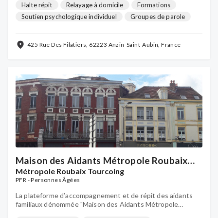
d'informations, des conférences, etc.
Halte répit
Relayage à domicile
Formations
Soutien psychologique individuel
Groupes de parole
Activités de loisirs
Activités détente & bien-être
...
425 Rue Des Filatiers, 62223 Anzin-Saint-Aubin, France
Maison des Aidants Métropole Roubaix
Tourcoing
Métropole Roubaix Tourcoing
PFR - Personnes Âgées
La plateforme d’accompagnement et de répit des aidants
familiaux dénommée "Maison des Aidants Métropole
Roubaix Tourcoing" est gérée par l’Association du Centre