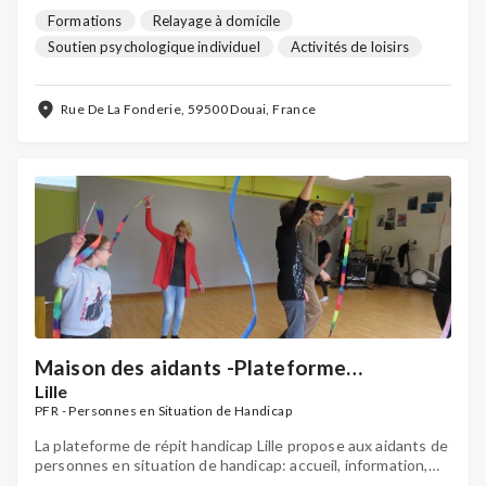
au quotidien nos proches atteint de troubles neuro-
dégénératifs et maladies
Formations
Relayage à domicile
Soutien psychologique individuel
Activités de loisirs
Groupes de parole
Activités détente & bien-être
Rue De La Fonderie, 59500 Douai, France
Maison des aidants -Plateforme
d'accompagnement et de répit handicap
Lille
Lille
PFR - Personnes en Situation de Handicap
La plateforme de répit handicap Lille propose aux aidants de
personnes en situation de handicap: accueil, information,
soutien et accompagnement personnalisés, soutien