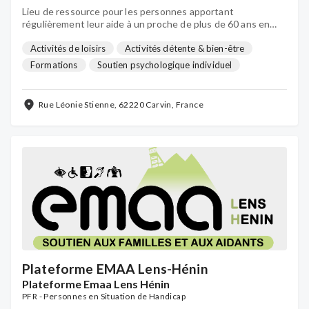
Lieu de ressource pour les personnes apportant
régulièrement leur aide à un proche de plus de 60 ans en
situation de perte d’autonomie, ou d’une personne atteinte
de maladie neurodégénérative (Alzheimer, sclérose en
Activités de loisirs
Activités détente & bien-être
plaques, mala
Formations
Soutien psychologique individuel
Groupes de parole
Counseling
Accueil de jour
...
Rue Léonie Stienne, 62220 Carvin, France
Plateforme EMAA Lens-Hénin
Plateforme Emaa Lens Hénin
PFR - Personnes en Situation de Handicap