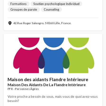
collectif et solutions de répit et d'accès aux vacances.
Formations
Soutien psychologique individuel
Groupes de parole
Counseling
Hébergement temporaire
Relayage à domicile
Activités de loisirs
...
42 Rue Roger Salengro, 59260 Lille, France
Maison des aidants Flandre Intérieure
Maison Des Aidants De La Flandre Intérieure
PFR - Personnes Âgées
Votre proche a besoin de vous, mais vous de quoi avez-vous
besoin?