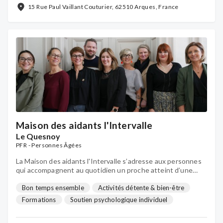
15 Rue Paul Vaillant Couturier, 62510 Arques, France
Maison des aidants l'Intervalle
Le Quesnoy
PFR - Personnes Âgées
La Maison des aidants l'Intervalle s’adresse aux personnes
qui accompagnent au quotidien un proche atteint d’une
maladie neurodégénérative (maladie d’Alzheimer ou
apparentée, maladie de ...
Bon temps ensemble
Activités détente & bien-être
Formations
Soutien psychologique individuel
Counseling
Activités de loisirs
Relayage à domicile