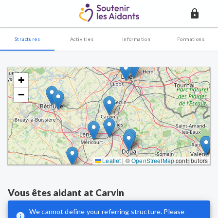
Structures
Activities
Information
Formations
+
−
Leaflet
|
©
OpenStreetMap
contributors
Vous êtes aidant
at
Carvin
We cannot define your referring structure. Please