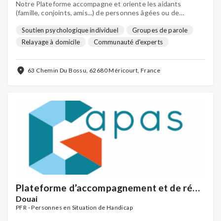
Notre Plateforme accompagne et oriente les aidants
(famille, conjoints, amis...) de personnes âgées ou de
personnes atteintes d'une maladie neurodégénérative
(Alzheimer, Parkinson, SEP...) sur le territoire de Lens-Liévin.
Soutien psychologique individuel
Groupes de parole
Relayage à domicile
Communauté d'experts
Halte répit
Médiation familiale
Accueil de jour
...
63 Chemin Du Bossu, 62680 Méricourt, France
Plateforme d’accompagnement et de répit
- Aidants de personnes en situation de
Douai
handicap dans le Douaisis - GAPAS
PFR - Personnes en Situation de Handicap