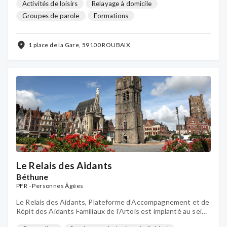
Feron-Vrau et existe depuis 2013.
Activités de loisirs
Relayage à domicile
Groupes de parole
Formations
Soutien psychologique individuel
Activités détente & bien-être
1 place de la Gare, 59100 ROUBAIX
Le Relais des Aidants
Béthune
PFR - Personnes Âgées
Le Relais des Aidants, Plateforme d’Accompagnement et de
Répit des Aidants Familiaux de l’Artois est implanté au sein
du Centre Hospitalier de Béthune