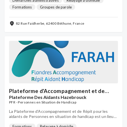
Démarches administratives
Relayage à domicile
Formations
Groupes de parole
Activités détente & bien-être
Halte répit
Soutien psychologique individuel
...
82 Rue Faidherbe, 62400 Béthune, France
Plateforme d'Accompagnement et de
Répit
Plateforme Des Aidants Hazebrouck
PFR - Personnes en Situation de Handicap
La Plateforme d'Accompagnement et de Répit pour les
aidants de Personnes en situation de handicap est un lieu
de ressources et de ressourcement, d’accueil, d’écoute et
de soutien.
Formations
Relayage à domicile