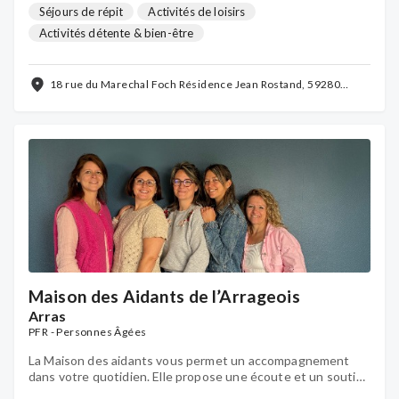
Séjours de répit
Activités de loisirs
Activités détente & bien-être
Soutien psychologique individuel
Formations
Groupes de parole
Relayage à domicile
...
18 rue du Marechal Foch Résidence Jean Rostand, 59280
ARMENTIERES
Maison des Aidants de l’Arrageois
Arras
PFR - Personnes Âgées
La Maison des aidants vous permet un accompagnement
dans votre quotidien. Elle propose une écoute et un soutien
aussi bien collectif qu'individuel, des réunions