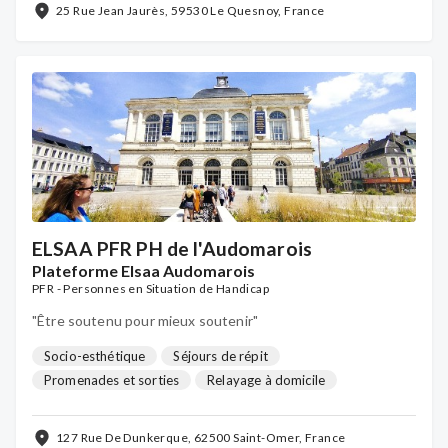
...
25 Rue Jean Jaurès, 59530 Le Quesnoy, France
ELSAA PFR PH de l'Audomarois
Plateforme Elsaa Audomarois
PFR - Personnes en Situation de Handicap
"Être soutenu pour mieux soutenir"
Socio-esthétique
Séjours de répit
Promenades et sorties
Relayage à domicile
Communauté d'experts
Médiation familiale
Soutien psychologique individuel
...
127 Rue De Dunkerque, 62500 Saint-Omer, France