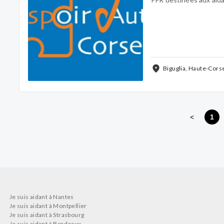
Biguglia, Haute-Cors
<
1
Je suis aidant à Nantes
Je suis aidant à Montpellier
Je suis aidant à Strasbourg
Je suis aidant à Bordeaux