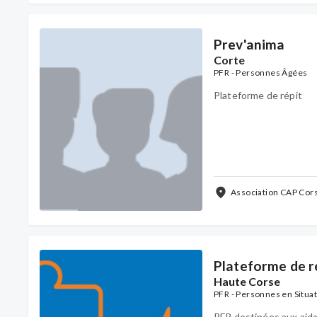
Prev'anima
Corte
PFR - Personnes Âgées
Plateforme de répit
Association CAP Cors
200, 20250 Corte, F
Plateforme de r
Haute Corse
PFR - Personnes en Situa
PFR destinées aux aid