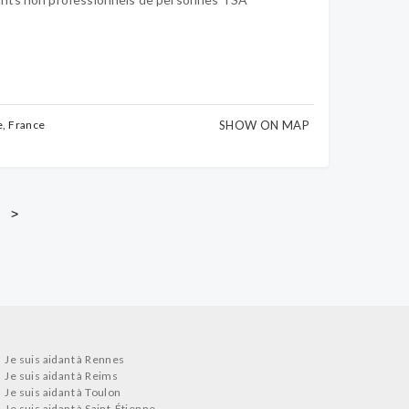
SHOW ON MAP
e, France
>
Je suis aidant à Rennes
Je suis aidant à Reims
Je suis aidant à Toulon
Je suis aidant à Saint-Étienne