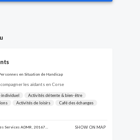
ou
ants
Personnes en Situation de Handicap
accompagner les aidants en Corse
 individuel
Activités détente & bien-être
ions
Activités de loisirs
Café des échanges
rtenariat)
Répit à domicile - Personnes agées
...
SHOW ON MAP
des Services ADMR, 20167