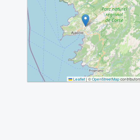
Leaflet
|
©
OpenStreetMap
contributor