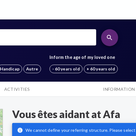
Inform the age of my loved one
Handicap
Autre
- 60 years old
+ 60 years old
ACTIVITIES
INFORMATION
Vous êtes aidant
at
Afa
We cannot define your referring structure. Please select 