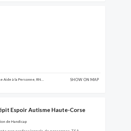
SHOW ON MAP
e Aide à la Personne, RN
rance
épit Espoir Autisme Haute-Corse
tion de Handicap
ants non professionnels de personnes TSA