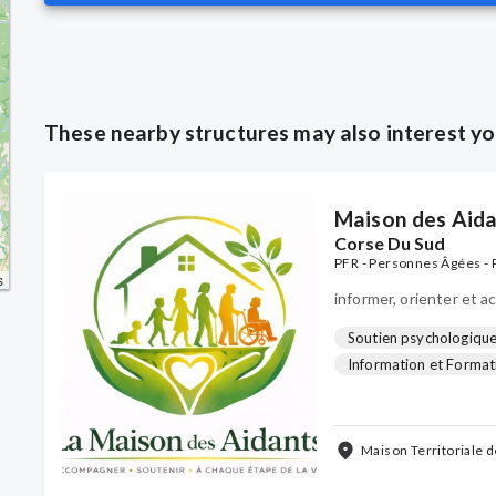
These nearby structures may also interest y
Maison des Aid
Corse Du Sud
PFR - Personnes Âgées - 
s
informer, orienter et 
Soutien psychologique
Information et Format
Accueil de jour ( en pa
Maison Territoriale 
Afa, France