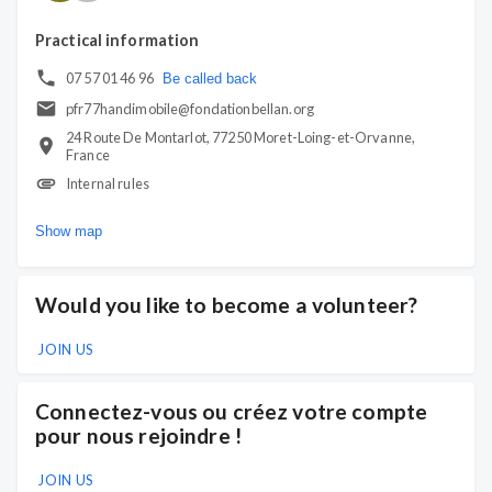
Practical information
07 57 01 46 96
Be called back
pfr77handimobile@fondationbellan.org
24 Route De Montarlot, 77250 Moret-Loing-et-Orvanne,
France
Internal rules
Show map
Would you like to become a volunteer?
JOIN US
Connectez-vous ou créez votre compte
pour nous rejoindre !
JOIN US