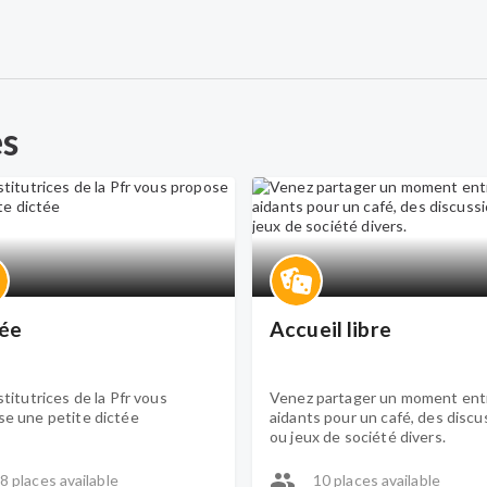
es
ée
Accueil libre
stitutrices de la Pfr vous
Venez partager un moment ent
se une petite dictée
aidants pour un café, des discu
ou jeux de société divers.
8 places available
10 places available