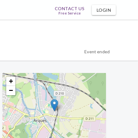
CONTACT US
LOGIN
Free Service
Event ended
+
−