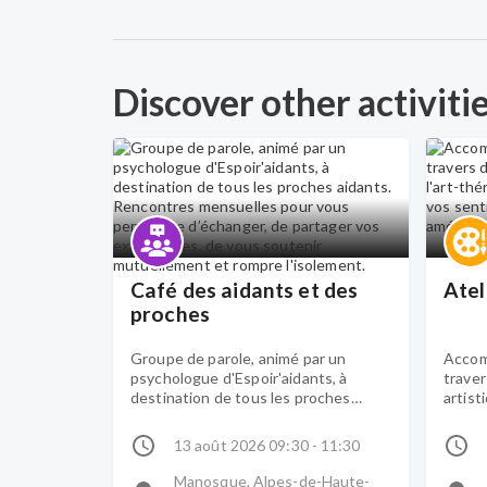
Discover other activiti
Café des aidants et des
Atel
proches
Groupe de parole, animé par un
Accom
psychologue d'Espoir'aidants, à
traver
destination de tous les proches
artist
aidants. Rencontres mensuelles pour
perme
vous permettre d’échanger, de
et vos
13 août 2026 09:30 - 11:30
partager vos expériences, de vous
bien-ê
soutenir mutuellement et rompre
Manosque, Alpes-de-Haute-