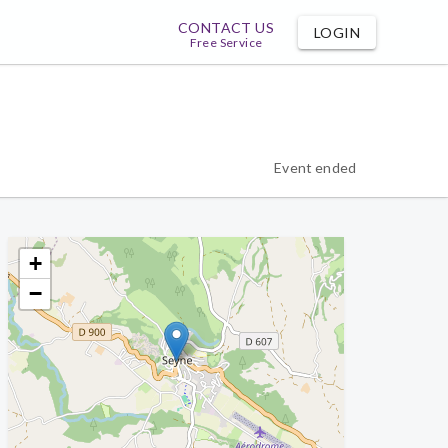
CONTACT US
LOGIN
Free Service
Event ended
+
−