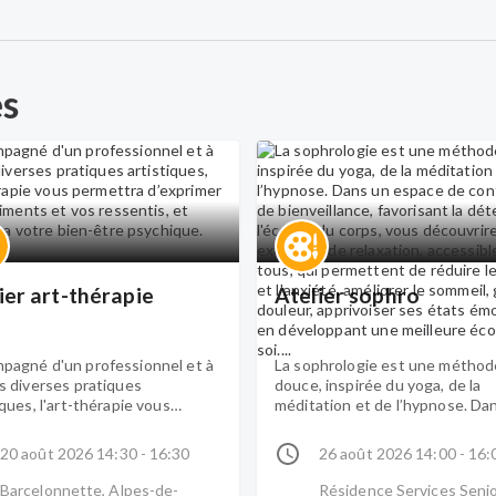
es
ier art-thérapie
Atelier sophro
pagné d'un professionnel et à
La sophrologie est une méthod
s diverses pratiques
douce, inspirée du yoga, de la
iques, l'art-thérapie vous
méditation et de l’hypnose. Da
ttra d’exprimer vos sentiments
espace de confiance et de
 ressentis, et améliorera votre
bienveillance, favorisant la dét
20 août 2026 14:30 - 16:30
26 août 2026 14:00 - 16:
tre psychique.
et l'écoute du corps, vous
découvrirez des exercices de
Barcelonnette, Alpes-de-
Résidence Services Seni