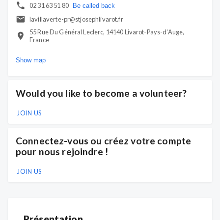
02 31 63 51 80
Be called back
lavillaverte-pr@stjosephlivarot.fr
55 Rue Du Général Leclerc, 14140 Livarot-Pays-d'Auge,
France
Show map
Would you like to become a volunteer?
JOIN US
Connectez-vous ou créez votre compte
pour nous rejoindre !
JOIN US
Présentation