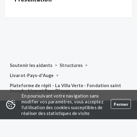
>
>
Soutenir les aidants
Structures
>
Livarot-Pays-d'Auge
Plateforme de répit - La Villa Verte - Fondation saint
Joseph - Livarot Pays D'auge
En poursuivant votre navigation sans
modifier vos paramètres, vous acceptez
Fermer
l'utilisation des cookies susceptibles de
réaliser des statistiques de visite
-
-
-
-
Terms and conditions of use
Privacy Policy
Legal information
-
-
Contact us
Report an anomaly
Suggest an improvement