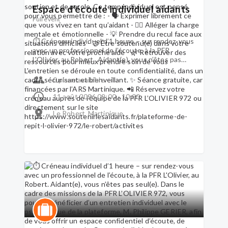
Espace d’écoute individuel aidants
Full event
⏱ Créneau individuel d’1 heure – sur rendez-vous
avec un professionnel de l’écoute, à la PFR
L'Olivier, au Robert. Aidant(e), vous n’êtes pas
seul(e). Dans le cadre des missions de la PFR
L’OLIVIER 972, vous pouvez bénéficier d’un
0 place available
entretien individuel avec le psychologue de la
plateforme, M. Philippe GERIER, afin de vous offrir
11 août 2026 09:00 - 10:00
un espace confidentiel d’écoute, de soutien et de
Le Robert, Martinique
parole. Ce temp individuel est pensé pour vous
permettre de : - 🗣 Exprimer librement ce que
vous vivez en tant qu’aidant - 🧘‍♀️ Alléger la charge
mentale et émotionnelle - 💡 Prendre du recul
face aux situations difficiles - 🤝 Être soutenu(e)
dans votre relation avec votre proche aidé - 🌿
Retrouver des ressources pour mieux prendre
soin de vous L'entretien se déroule en toute
confidentialité, dans un cadre sécurisant et
bienveillant. ✨ Séance gratuite, car financées par
l’ARS Martinique. 📲 Réservez votre créneau
auprès de l’équipe de la PFR L’OLIVIER 972 ou
directement sur le site