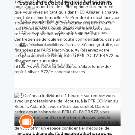
Espace d’écoute individuel aidants
https://www.soutenirlesaidants.fr/plateforme-
de-repit-l-olivier-972/le-robert/activites
Full event
⏱ Créneau individuel d’1 heure – sur rendez-vous
avec un professionnel de l’écoute, à la PFR
L'Olivier, au Robert. Aidant(e), vous n’êtes pas
seul(e). Dans le cadre des missions de la PFR
L’OLIVIER 972, vous pouvez bénéficier d’un
0 place available
entretien individuel avec le psychologue de la
plateforme, M. Philippe GERIER, afin de vous offrir
11 août 2026 10:00 - 11:00
un espace confidentiel d’écoute, de soutien et de
Le Robert, Martinique
parole. Ce temp individuel est pensé pour vous
permettre de : - 🗣 Exprimer librement ce que
vous vivez en tant qu’aidant - 🧘‍♀️ Alléger la charge
mentale et émotionnelle - 💡 Prendre du recul
face aux situations difficiles - 🤝 Être soutenu(e)
dans votre relation avec votre proche aidé - 🌿
Retrouver des ressources pour mieux prendre
soin de vous L'entretien se déroule en toute
confidentialité, dans un cadre sécurisant et
bienveillant. ✨ Séance gratuite, car financées par
l’ARS Martinique. 📲 Réservez votre créneau
auprès de l’équipe de la PFR L’OLIVIER 972 ou
directement sur le site
Espace d’écoute individuel aidants