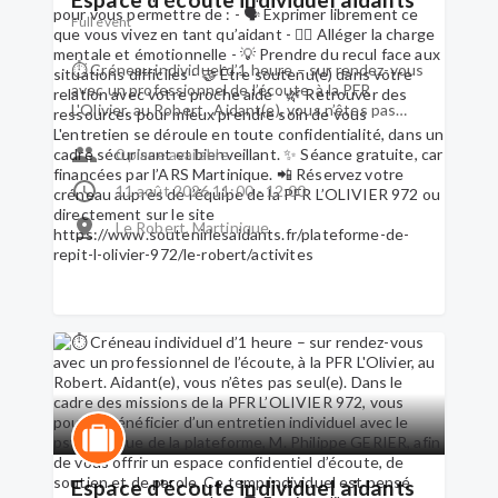
https://www.soutenirlesaidants.fr/plateforme-
de-repit-l-olivier-972/le-robert/activites
Full event
⏱ Créneau individuel d’1 heure – sur rendez-vous
avec un professionnel de l’écoute, à la PFR
L'Olivier, au Robert. Aidant(e), vous n’êtes pas
seul(e). Dans le cadre des missions de la PFR
L’OLIVIER 972, vous pouvez bénéficier d’un
0 place available
entretien individuel avec le psychologue de la
plateforme, M. Philippe GERIER, afin de vous offrir
11 août 2026 11:00 - 12:00
un espace confidentiel d’écoute, de soutien et de
Le Robert, Martinique
parole. Ce temp individuel est pensé pour vous
permettre de : - 🗣 Exprimer librement ce que
vous vivez en tant qu’aidant - 🧘‍♀️ Alléger la charge
mentale et émotionnelle - 💡 Prendre du recul
face aux situations difficiles - 🤝 Être soutenu(e)
dans votre relation avec votre proche aidé - 🌿
Retrouver des ressources pour mieux prendre
soin de vous L'entretien se déroule en toute
confidentialité, dans un cadre sécurisant et
bienveillant. ✨ Séance gratuite, car financées par
l’ARS Martinique. 📲 Réservez votre créneau
auprès de l’équipe de la PFR L’OLIVIER 972 ou
directement sur le site
Espace d’écoute individuel aidants
https://www.soutenirlesaidants.fr/plateforme-