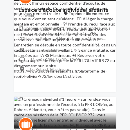
directement sur le site
Espace d’écoute individuel aidants
https://www.soutenirlesaidants.fr/plateforme-
de-repit-l-olivier-972/le-robert/activites
Full event
⏱ Créneau individuel d’1 heure – sur rendez-vous
avec un professionnel de l’écoute, à la PFR
L'Olivier, au Robert. Aidant(e), vous n’êtes pas
seul(e). Dans le cadre des missions de la PFR
L’OLIVIER 972, vous pouvez bénéficier d’un
0 place available
entretien individuel avec le psychologue de la
plateforme, M. Philippe GERIER, afin de vous offrir
11 août 2026 11:00 - 12:00
un espace confidentiel d’écoute, de soutien et de
Le Robert, Martinique
parole. Ce temp individuel est pensé pour vous
permettre de : - 🗣 Exprimer librement ce que
vous vivez en tant qu’aidant - 🧘‍♀️ Alléger la charge
mentale et émotionnelle - 💡 Prendre du recul
face aux situations difficiles - 🤝 Être soutenu(e)
dans votre relation avec votre proche aidé - 🌿
Retrouver des ressources pour mieux prendre
soin de vous L'entretien se déroule en toute
confidentialité, dans un cadre sécurisant et
bienveillant. ✨ Séance gratuite, car financées par
l’ARS Martinique. 📲 Réservez votre créneau
auprès de l’équipe de la PFR L’OLIVIER 972 ou