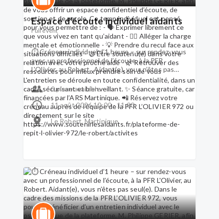
auprès de l’équipe de la PFR L’OLIVIER 972 ou
directement sur le site
Espace d’écoute individuel aidants
https://www.soutenirlesaidants.fr/plateforme-
de-repit-l-olivier-972/le-robert/activites
Full event
⏱ Créneau individuel d’1 heure – sur rendez-vous
avec un professionnel de l’écoute, à la PFR
L'Olivier, au Robert. Aidant(e), vous n’êtes pas
seul(e). Dans le cadre des missions de la PFR
L’OLIVIER 972, vous pouvez bénéficier d’un
0 place available
entretien individuel avec le psychologue de la
plateforme, M. Philippe GERIER, afin de vous offrir
11 août 2026 10:00 - 11:00
un espace confidentiel d’écoute, de soutien et de
Le Robert, Martinique
parole. Ce temp individuel est pensé pour vous
permettre de : - 🗣 Exprimer librement ce que
vous vivez en tant qu’aidant - 🧘‍♀️ Alléger la charge
mentale et émotionnelle - 💡 Prendre du recul
face aux situations difficiles - 🤝 Être soutenu(e)
dans votre relation avec votre proche aidé - 🌿
Retrouver des ressources pour mieux prendre
soin de vous L'entretien se déroule en toute
confidentialité, dans un cadre sécurisant et
bienveillant. ✨ Séance gratuite, car financées par
l’ARS Martinique. 📲 Réservez votre créneau
auprès de l’équipe de la PFR L’OLIVIER 972 ou