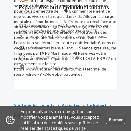
directement sur le site
Espace d’écoute individuel aidants
https://www.soutenirlesaidants.fr/plateforme-
de-repit-l-olivier-972/le-robert/activites
Full event
⏱ Créneau individuel d’1 heure – sur rendez-vous
avec un professionnel de l’écoute, à la PFR
L'Olivier, au Robert. Aidant(e), vous n’êtes pas
seul(e). Dans le cadre des missions de la PFR
L’OLIVIER 972, vous pouvez bénéficier d’un
0 place available
entretien individuel avec le psychologue de la
plateforme, M. Philippe GERIER, afin de vous offrir
11 août 2026 12:00 - 13:00
un espace confidentiel d’écoute, de soutien et de
Le Robert, Martinique
parole. Ce temp individuel est pensé pour vous
permettre de : - 🗣 Exprimer librement ce que
vous vivez en tant qu’aidant - 🧘‍♀️ Alléger la charge
mentale et émotionnelle - 💡 Prendre du recul
face aux situations difficiles - 🤝 Être soutenu(e)
dans votre relation avec votre proche aidé - 🌿
Retrouver des ressources pour mieux prendre
soin de vous L'entretien se déroule en toute
>
>
>
Soutenir les aidants
Activités
Le Robert
confidentialité, dans un cadre sécurisant et
En poursuivant votre navigation sans
>
Répit
bienveillant. ✨ Séance gratuite, car financées par
Espace d’écoute individuel aidants
modifier vos paramètres, vous acceptez
Fermer
l’ARS Martinique. 📲 Réservez votre créneau
l'utilisation des cookies susceptibles de
auprès de l’équipe de la PFR L’OLIVIER 972 ou
réaliser des statistiques de visite
directement sur le site