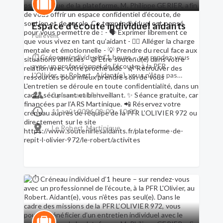
Espace d’écoute individuel aidants
Full event
⏱ Créneau individuel d’1 heure – sur rendez-vous
avec un professionnel de l’écoute, à la PFR
L'Olivier, au Robert. Aidant(e), vous n’êtes pas
seul(e). Dans le cadre des missions de la PFR
L’OLIVIER 972, vous pouvez bénéficier d’un
0 place available
entretien individuel avec le psychologue de la
plateforme, M. Philippe GERIER, afin de vous offrir
11 août 2026 09:00 - 10:00
un espace confidentiel d’écoute, de soutien et de
Le Robert, Martinique
parole. Ce temp individuel est pensé pour vous
permettre de : - 🗣 Exprimer librement ce que
vous vivez en tant qu’aidant - 🧘‍♀️ Alléger la charge
mentale et émotionnelle - 💡 Prendre du recul
face aux situations difficiles - 🤝 Être soutenu(e)
dans votre relation avec votre proche aidé - 🌿
Retrouver des ressources pour mieux prendre
soin de vous L'entretien se déroule en toute
confidentialité, dans un cadre sécurisant et
bienveillant. ✨ Séance gratuite, car financées par
l’ARS Martinique. 📲 Réservez votre créneau