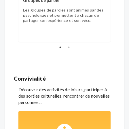
Groupes de parole
Souti
Les groupes de paroles sont animés par des
Les en
psychologues et permettent à chacun de
souti
partager son expérience et son vécu.
aux q
l'acc
Convivialité
Découvrir des activités de loisirs, participer à
des sorties culturelles, rencontrer de nouvelles
personnes...