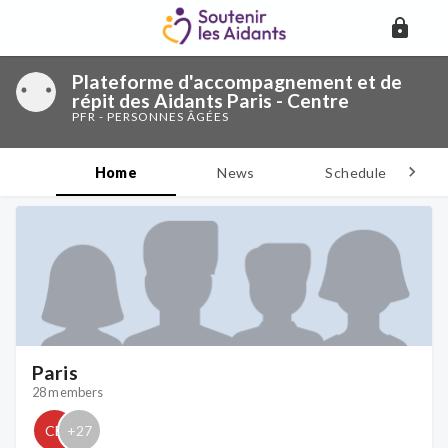
Plateforme d'accompagnement et de
répit des Aidants Paris - Centre
PFR - PERSONNES ÂGÉES
Home
News
Schedule
D
Paris
28 members
CB
+
27