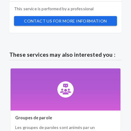
This service is performed by a
professional
CONTACT US FOR MORE INFORMATION
These services may also interested you :
Groupes de parole
P
Les groupes de paroles sont animés par un
T