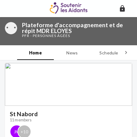
Plateforme d'accompagnement et de
répit MDR ELOYES
PFR - PERSONNES ÂGÉES
Home
News
Schedule
D
St Nabord
11 members
JM
+
10