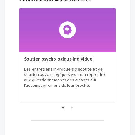
Soutien psychologique individuel
Group
Les entretiens individuels d'écoute et de
Les g
soutien psychologiques visent à répondre
psych
aux questionnements des aidants sur
Local 
l'accompagnement de leur proche.
Ils pe
expéri
accom
terrai
Ces gr
par m
- 1er 
Xertig
- 2ème
Remir