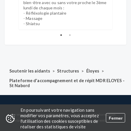
bien-être avec ou sans votre proche le 3ème
sans v
lundi de chaque mois :
sortie
- Réfléxologie plantaire
- Massage
- Shiatsu
>
>
>
Soutenir les aidants
Structures
Éloyes
Plateforme d'accompagnement et de répit MDR ELOYES -
St Nabord
En poursuivant votre navigation sans
-
-
-
-
Terms and conditions of use
Privacy Policy
Legal information
modifier vos paramètres, vous acceptez
Fermer
-
-
Contact us
Report an anomaly
Suggest an improvement
l'utilisation des cookies susceptibles de
réaliser des statistiques de visite