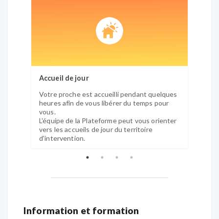
Accueil de jour
Relay
Votre proche est accueilli pendant quelques
Suite 
heures afin de vous libérer du temps pour
pouvo
vous.
domici
L'équipe de la Plateforme peut vous orienter
(AS-A
vers les accueils de jour du territoire
devien
d'intervention.
libére
ponctu
envir
Information et formation