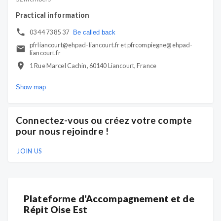
Oise Est
Practical information
03 44 73 85 37
Be called back
pfrliancourt@ehpad-liancourt.fr et pfrcompiegne@ehpad-
liancourt.fr
1 Rue Marcel Cachin, 60140 Liancourt, France
Show map
Connectez-vous ou créez votre compte
pour nous rejoindre !
JOIN US
Plateforme d'Accompagnement et de
Répit Oise Est