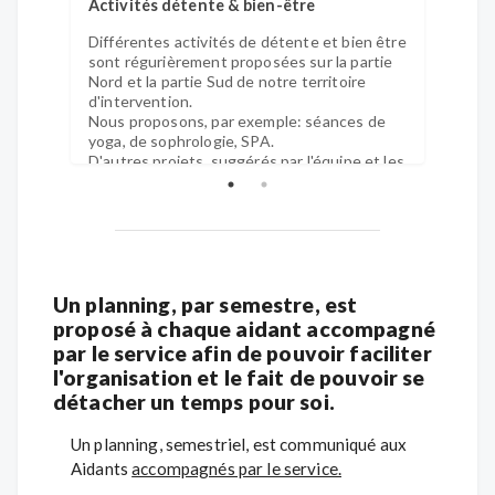
Activités détente & bien-être
Activi
Différentes activités de détente et bien être
Divers
sont régurièrement proposées sur la partie
propos
Nord et la partie Sud de notre territoire
accom
d'intervention.
Nous proposons, par exemple: séances de
yoga, de sophrologie, SPA.
D'autres projets, suggérés par l'équipe et les
aidants, peuvent aussi être étudiés.
Un planning, par semestre, est
proposé à chaque aidant accompagné
par le service afin de pouvoir faciliter
l'organisation et le fait de pouvoir se
détacher un temps pour soi.
Un planning, semestriel, est communiqué aux
Aidants
accompagnés par le service.