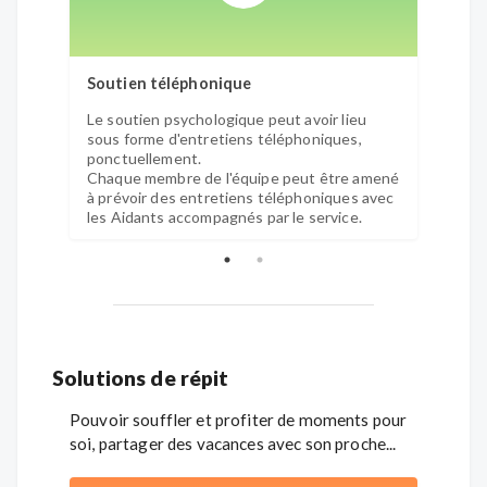
Soutien téléphonique
Visite
Le soutien psychologique peut avoir lieu
Dans 
sous forme d'entretiens téléphoniques,
profes
ponctuellement.
propos
Chaque membre de l'équipe peut être amené
domici
à prévoir des entretiens téléphoniques avec
situat
les Aidants accompagnés par le service.
Solutions de répit
Pouvoir souffler et profiter de moments pour
soi, partager des vacances avec son proche...