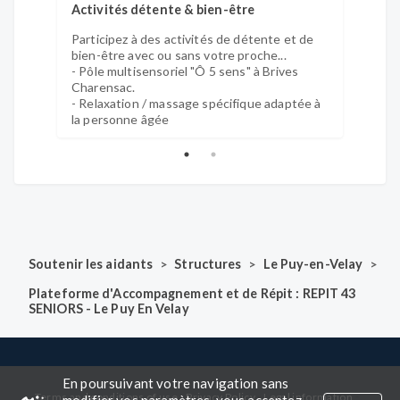
Activités détente & bien-être
Activi
Participez à des activités de détente et de
Partic
bien-être avec ou sans votre proche...
sans v
- Pôle multisensoriel "Ô 5 sens" à Brives
sortie
Charensac.
- Spor
- Relaxation / massage spécifique adaptée à
- Lud
la personne âgée
- Visi
Hôtel 
>
>
>
Soutenir les aidants
Structures
Le Puy-en-Velay
Plateforme d'Accompagnement et de Répit : REPIT 43
SENIORS - Le Puy En Velay
En poursuivant votre navigation sans
-
-
-
-
Terms and conditions of use
Privacy Policy
Legal information