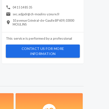
04 15 14 85 35
sec.adjpdr@ch-moulins-yzeure.fr
10 avenue Général-de-Gaulle BP 609, 03000
MOULINS
This service is performed by a
professional
CONTACT US FOR MORE
INFORMATION