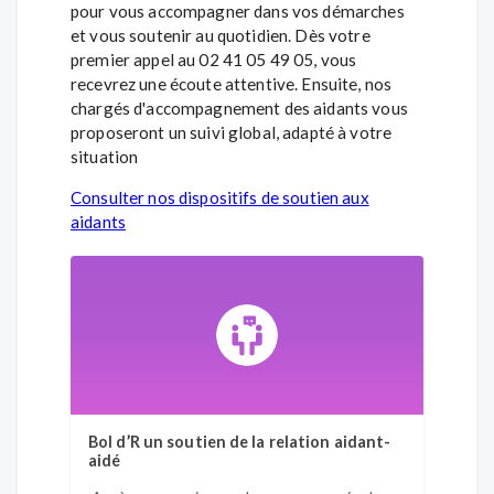
pour vous accompagner dans vos démarches
et vous soutenir au quotidien. Dès votre
premier appel au 02 41 05 49 05, vous
recevrez une écoute attentive. Ensuite, nos
chargés d'accompagnement des aidants vous
proposeront un suivi global, adapté à votre
situation
Consulter nos dispositifs de soutien aux
aidants
Bol d’R un soutien de la relation aidant-
Souti
aidé
Les en