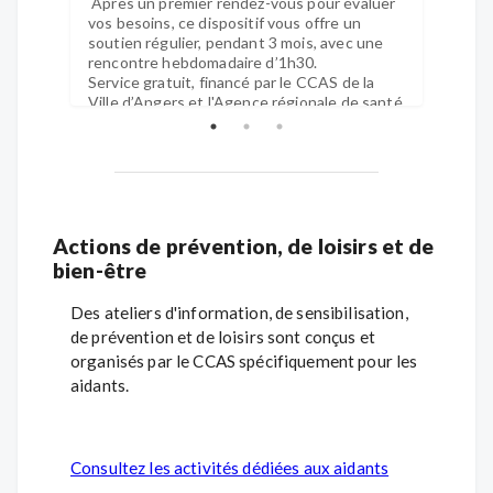
Après un premier rendez-vous pour évaluer
souti
vos besoins, ce dispositif vous offre un
aux q
soutien régulier, pendant 3 mois, avec une
l'acc
rencontre hebdomadaire d’1h30.
Service gratuit, financé par le CCAS de la
Ville d’Angers et l'Agence régionale de santé
(ARS) des Pays de la Loire.
Objectifs :
Vous apporter des informations sur les
droits, les services…
Vous aider à mieux comprendre les
comportements de votre proche.
Consulter nos dispositifs de répit
Vous accompagner pour créer du lien
Actions de prévention, de loisirs et de
vers l’extérieur autour de diverses
bien-être
activités.
Vous soutenir dans la mise en place de
Des ateliers d'information, de sensibilisation,
solutions de répit pour prendre du
de prévention et de loisirs sont conçus et
temps pour vous.
organisés par le CCAS spécifiquement pour les
aidants.
Consultez les activités dédiées aux aidants