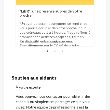
“Lib’R”: une présence auprès de votre
Le ser
proche
dédié
Un agent d’accompagnement se rend chez
Des at
vous pour s'occuper de votre proche, pour
de pré
des créneaux de 1 à 8 heures. Nous veillons à
organ
proposer des activités adaptées, tout en
les ai
garantissant un accompagnement
Ce dispositif est gratuit, soutenu
nous 
Pris e
bienveillant.
financièrement par le CCAS de la Ville
salle 
d’Angers et l’Agence régionale de santé
activi
(ARS) des Pays de la Loire.
Vous avez le droit à 20h par trimestre par
aidant.
Soutien aux aidants
À votre écoute
Vous pouvez nous contacter pour obtenir des
conseils ou simplement partager ce que vous
vivez. Notre équipe de professionnels est là