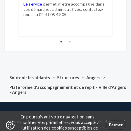
Le service
permet d' être accompagné dans
Les f
ses démarches administratives, contactez-
d'abor
nous au 02 41 05 49 05
commun
familia
>
>
>
Soutenir les aidants
Structures
Angers
Plateforme d'accompagnement et de répit - Ville d'Angers
- Angers
En poursuivant votre navigation sans
-
-
-
-
Terms and conditions of use
Privacy Policy
Legal information
modifier vos paramètres, vous acceptez
Fermer
-
-
Contact us
Report an anomaly
Suggest an improvement
l'utilisation des cookies susceptibles de