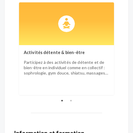
Activités détente & bien-être
Activi
Participez à des activités de détente et de
Partic
bien-être en individuel comme en collectif :
ou san
sophrologie, gym douce, shiatsu, massages…
atelier
Information et formation