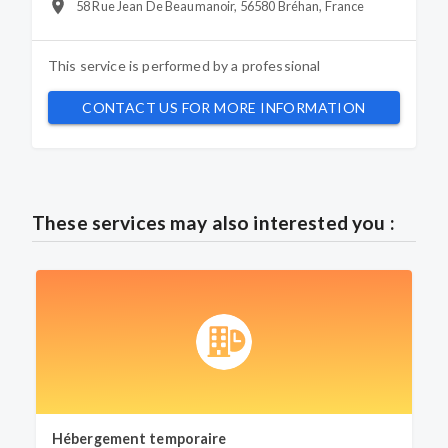
58 Rue Jean De Beaumanoir, 56580 Bréhan, France
This service is performed by a
professional
CONTACT US FOR MORE INFORMATION
These services may also interested you :
Hébergement temporaire
H