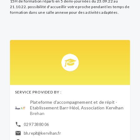
15H de formation réparti en 5 demi-journées du 23.09.22 au
21.10.22. possibilité d'accueillir votre proche pendant les temps de
formation dans une salle annexe pour des activités adaptées.
SERVICE PROVIDED BY :
Plateforme d'accompagnement et de répit -
Etablissement Barr-Héol, Association Kervihan
Brehan
02 97 38 80 06
bh.repit@kervihan.fr