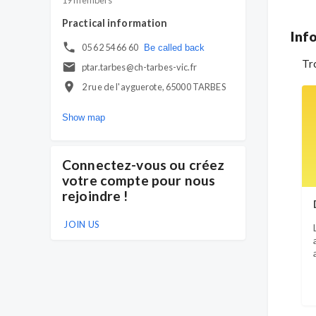
Lourdes, Bagnères De
19 members
Bigorre, Lannemezan
Practical information
Inf
05 62 54 66 60
Be called back
Tr
ptar.tarbes@ch-tarbes-vic.fr
2 rue de l'ayguerote, 65000 TARBES
Show map
Connectez-vous ou créez
votre compte pour nous
rejoindre !
JOIN US