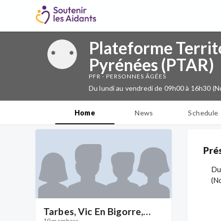
Plateforme Territ
Pyrénées (PTAR)
PFR - PERSONNES ÂGÉES
Du lundi au vendredi de 09h00 à 16h30 (No
Home
News
Schedule
Pré
Du
(N
Tarbes, Vic En Bigorre,