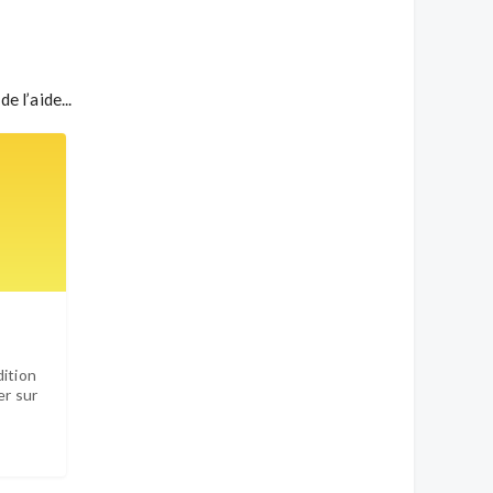
 l’aide...
dition
er sur