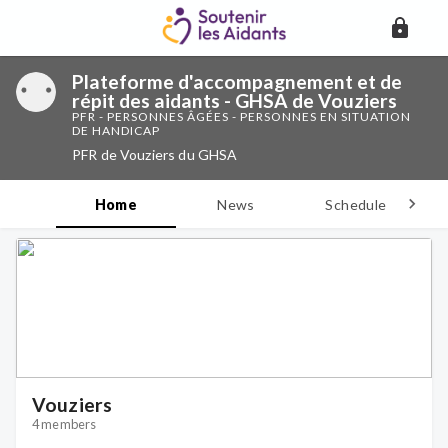
Plateforme d'accompagnement et de
répit des aidants - GHSA de Vouziers
PFR - PERSONNES ÂGÉES - PERSONNES EN SITUATION
DE HANDICAP
PFR de Vouziers du GHSA
Home
News
Schedule
D
Vouziers
4 members