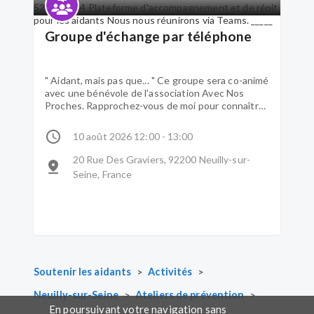
Groupe d'échange par téléphone
" Aidant, mais pas que... " Ce groupe sera co-animé
avec une bénévole de l'association Avec Nos
Proches. Rapprochez-vous de moi pour connaître
la marche à suivre. Je vous souhaite un très bél
été. Bien cordialement, Fanny Perret
10 août 2026 12:00 - 13:00
Coordinatrice sociale, 06 52 61 01 84 Plateforme
d'accompagnement et de répit pour les aidants
20 Rue Des Graviers, 92200 Neuilly-sur-
Nous nous réunirons via Teams. _____
Seine, France
>
>
Soutenir les aidants
Activités
>
>
Neuilly-sur-Seine
Ateliers de prévention
En poursuivant votre navigation sans