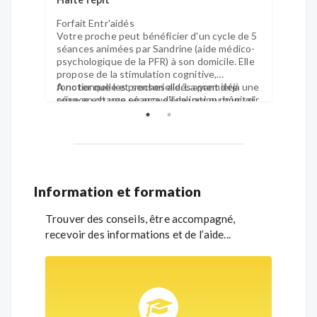
Forfait Entr'aidés
Forfai
Votre proche peut bénéficier d'un cycle de 5
Une d
séances animées par Sandrine (aide médico-
votre 
psychologique de la PFR) à son domicile. Elle
propos
propose de la stimulation cognitive,
simple
fonctionnelle et sensorielle. La première
A noter que les proches aidés ayant déjà une
perme
séance est une séance d'évaluation pour voir
prise en charge en accueil de jour ou hôpital
vous (
si cela est adapté à votre proche et s'il
de jour ne peuvent bénéficier de cette
médica
accepte.
prestation.
Information et formation
Trouver des conseils, être accompagné,
recevoir des informations et de l’aide...