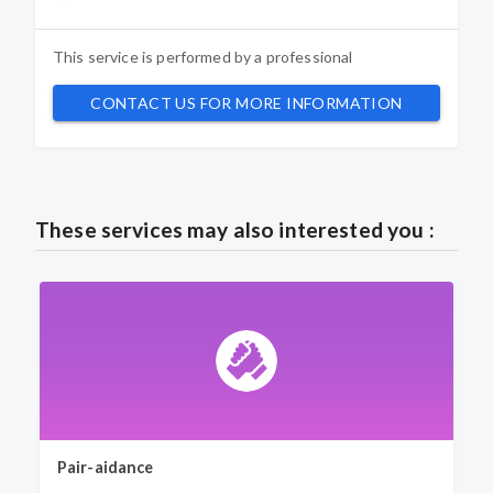
This service is performed by a
professional
CONTACT US FOR MORE INFORMATION
These services may also interested you :
Pair-aidance
G