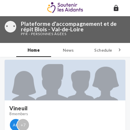
Plateforme d'accompagnement et de
répit Blois - Val-de-Loire
PFR - PERSONNES ÂGÉES
Home
News
Schedule
D
Vineuil
8 members
AG
+
7