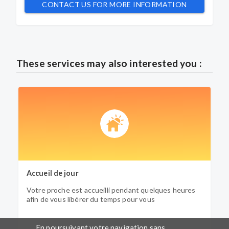
CONTACT US FOR MORE INFORMATION
These services may also interested you :
Accueil de jour
H
Votre proche est accueilli pendant quelques heures
V
afin de vous libérer du temps pour vous
c
d
En poursuivant votre navigation sans