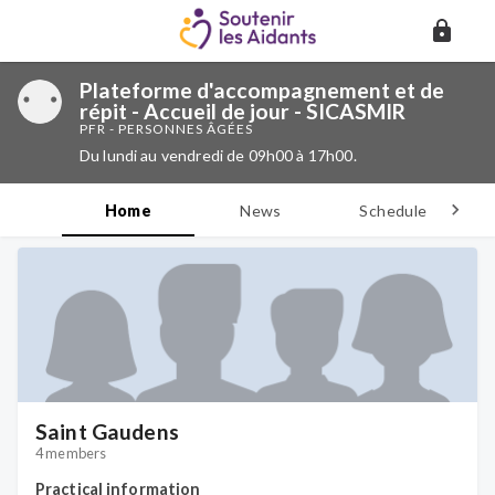
Plateforme d'accompagnement et de
répit - Accueil de jour - SICASMIR
PFR - PERSONNES ÂGÉES
Du lundi au vendredi de 09h00 à 17h00.
Home
News
Schedule
D
Saint Gaudens
4 members
Practical information