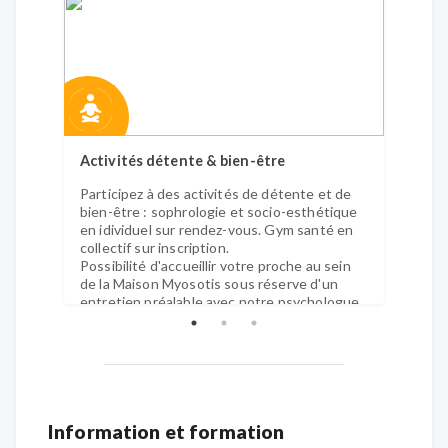
Activités détente & bien-être
Activi
Participez à des activités de détente et de
Partic
bien-être : sophrologie et socio-esthétique
sans v
en idividuel sur rendez-vous. Gym santé en
activi
collectif sur inscription.
Possibilité d'accueillir votre proche au sein
de la Maison Myosotis sous réserve d'un
entretien préalable avec notre psychologue.
Information et formation