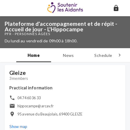
Plateforme d'accompagnement et de répit -
Accueil de jour - L'Hippocampe
PFR - PERSONNES ÂGÉES
Du lundi au vendredi de 09h00 à 18h00.
Home
News
Schedule
D
Gleize
3 members
Practical information
04 74 60 36 33
hippocampe@arcav.fr
95 avenue du Beaujolais, 69400 GLEIZE
Show map