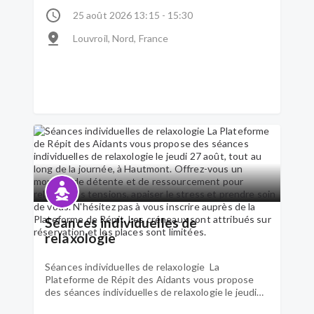
dans l'eau, propice à la relaxation, à la mobilité et
25 août 2026 13:15 - 15:30
au maintien de la forme, dans une ambiance
conviviale. N'hésitez pas à vous inscrire auprès de
Louvroil, Nord, France
la Plateforme de Répit. Les places sont limitées.
Séances individuelles de
relaxologie
Séances individuelles de relaxologie La
Plateforme de Répit des Aidants vous propose
des séances individuelles de relaxologie le jeudi
27 août, tout au long de la journée, à Hautmont.