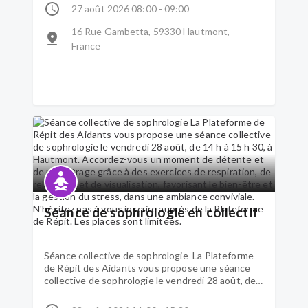
Offrez-vous un moment de détente et de
27 août 2026 08:00 - 09:00
ressourcement pour relâcher les tensions, apaiser
le stress et prendre soin de vous. N'hésitez pas à
16 Rue Gambetta, 59330 Hautmont,
vous inscrire auprès de la Plateforme de Répit.
France
Les créneaux sont attribués sur réservation et les
places sont limitées.
Séance de sophrologie en collectif
Séance collective de sophrologie La Plateforme
de Répit des Aidants vous propose une séance
collective de sophrologie le vendredi 28 août, de
14 h à 15 h 30, à Hautmont. Accordez-vous un
moment de détente et de recentrage grâce à des