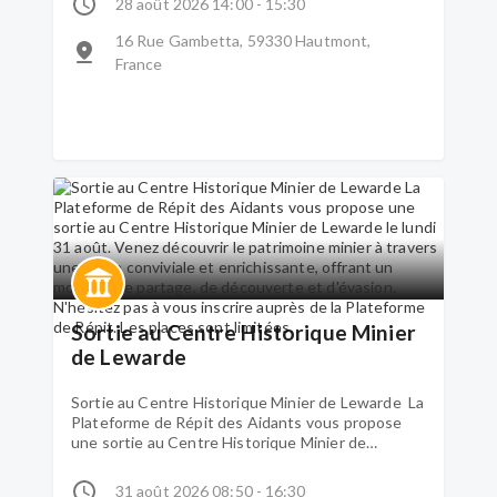
28 août 2026 14:00 - 15:30
exercices de respiration, de relaxation et de
visualisation, favorisant le bien-être et la gestion
16 Rue Gambetta, 59330 Hautmont,
du stress, dans une ambiance conviviale.
France
N'hésitez pas à vous inscrire auprès de la
Plateforme de Répit. Les places sont limitées.
Sortie au Centre Historique Minier
de Lewarde
Sortie au Centre Historique Minier de Lewarde La
Plateforme de Répit des Aidants vous propose
une sortie au Centre Historique Minier de
Lewarde le lundi 31 août. Venez découvrir le
patrimoine minier à travers une visite conviviale et
31 août 2026 08:50 - 16:30