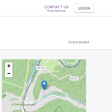
CONTACT US
LOGIN
Free Service
Event ended
+
−