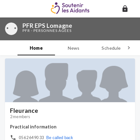
PFR EPS Lomagne
PFR - PERSONNES ÂGÉES
Home
News
Schedule
D
Fleurance
2 members
Practical information
05 62 64 90 33
Be called back