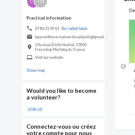
CO
+
11
Dem
Practical information
07 86 21 39 62
Be called back
laparenthese.maisondesaidants@gmail.com
2 Avenue Émile Huchet, 57800
Freyming-Merlebach, France
Visit our website
Show map
Would you like to become
a volunteer?
JOIN US
Connectez-vous ou créez
votre compte pour nous