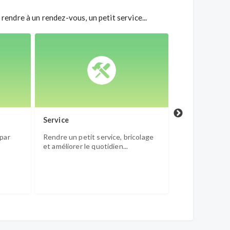
rendre à un rendez-vous, un petit service...
Service
Promenades e
 par
Rendre un petit service, bricolage
Accompagner u
et améliorer le quotidien...
promenade, un
loisir, une acti
Aidants...