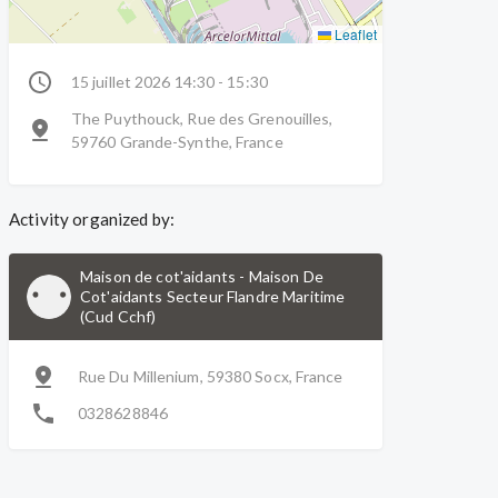
Leaflet
15 juillet 2026 14:30 - 15:30
The Puythouck, Rue des Grenouilles,
59760 Grande-Synthe, France
Activity organized by:
Maison de cot'aidants
-
Maison De
Cot'aidants Secteur Flandre Maritime
(Cud Cchf)
Rue Du Millenium, 59380 Socx, France
0328628846