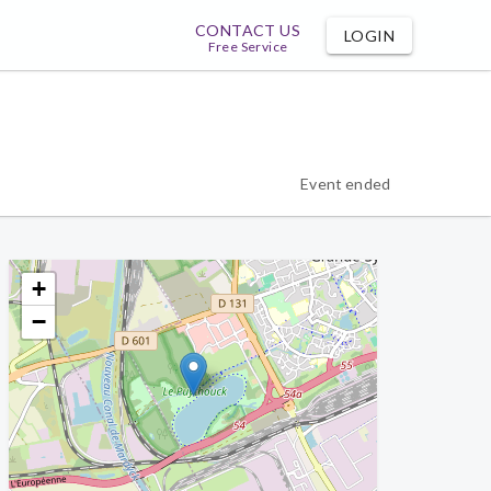
CONTACT US
LOGIN
Free Service
Event ended
+
−