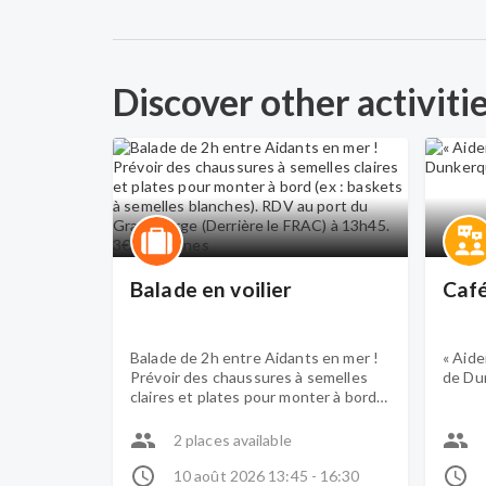
Discover other activiti
Balade en voilier
Café
Balade de 2h entre Aidants en mer !
« Aide
Prévoir des chaussures à semelles
de Du
claires et plates pour monter à bord
(ex : baskets à semelles blanches).
RDV au port du Grand Large
2 places available
(Derrière le FRAC) à 13h45.
3€/personnes
10 août 2026 13:45 - 16:30