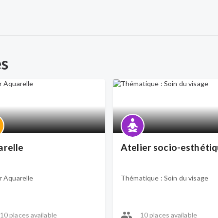
es
relle
Atelier socio-esthéti
r Aquarelle
Thématique : Soin du visage
10 places available
10 places available