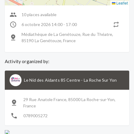
Leaflet
10 places available
6 octobre 2026 14:00 - 17:00
Médiathèque de La Genétouze, Rue du Théatre,
85190 La Genétouze, France
Activity organized by:
Le Nid des Aidants 85 Centre
-
La Roche Sur Yon
29 Rue Anatole France, 85000 La Roche-sur-Yon,
France
0789005272