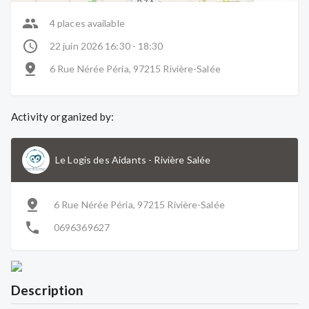
4 places available
22 juin 2026 16:30 - 18:30
6 Rue Nérée Péria, 97215 Rivière-Salée
Activity organized by:
Le Logis des Aidants
-
Rivière Salée
6 Rue Nérée Péria, 97215 Rivière-Salée
0696369627
Description