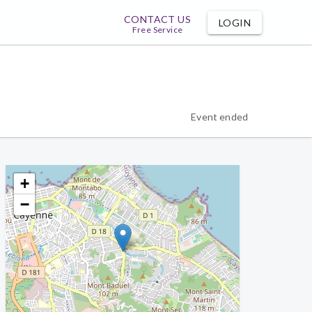
CONTACT US
LOGIN
Free Service
Event ended
+
−