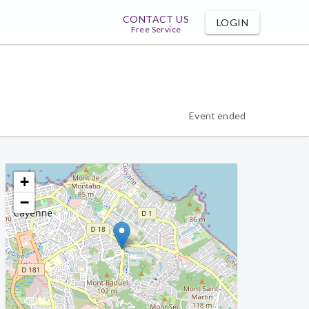
CONTACT US
LOGIN
Free Service
Event ended
+
−