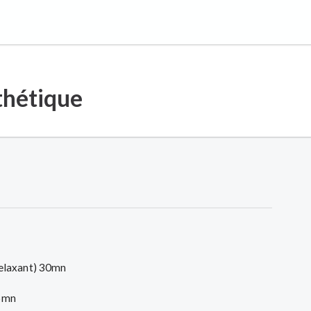
thétique
relaxant) 30mn
15mn