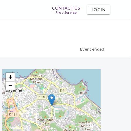
CONTACT US
LOGIN
Free Service
Event ended
+
−