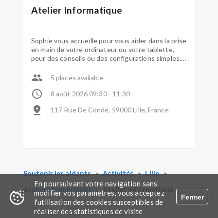
Atelier Informatique
Sophie vous accueille pour vous aider dans la prise
en main de votre ordinateur ou votre tablette,
pour des conseils ou des configurations simples.
Lors de l’atelier, il est préférable de venir avec ses
propres outils numériques. Votre proche peut
5 places available
être accueilli le temps des séances par un
membre de l'équipe.
8 août 2026 09:30 - 11:30
117 Rue De Condé, 59000 Lille, France
>
>
>
Soutenir les aidants
Activités
Lille
En poursuivant votre navigation sans
>
Ateliers numériques
Atelier Informatique
modifier vos paramètres, vous acceptez
Fermer
l'utilisation des cookies susceptibles de
réaliser des statistiques de visite