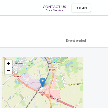
CONTACT US
LOGIN
Free Service
Event ended
+
−