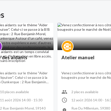
es
 des aidants
Atelier manuel
es aidants sur le thème "Aider
Venez confectionner à nos côt
'épuiser". Celui-ci se passe à la
bougeoirs pour le marché de No
e Dunkerque : 2 Rue Benjamin
, 59140 Dunkerque Autour
afé, venez échanger votre
10 places available
2 places available
ence avec d'autres aidants.
par des professionnels, le
11 août 2026 14:00 - 15:30
12 août 2026 14:00 - 16:
des aidants est un temps
2 Rue Benjamin Morel, 59140
Rue Du Millenium, 59380
ial d'échange et d'information