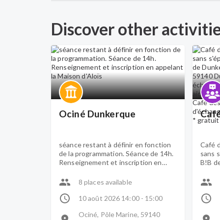
Discover other activiti
Ociné Dunkerque
Café
séance restant à définir en fonction
Café d
de la programmation. Séance de 14h.
sans s
Renseignement et inscription en
B!B d
appelant la Maison d'Aloïs
Morel
d'un c
8 places available
expéri
Animé 
10 août 2026 14:00 - 15:00
Café 
Ociné, Pôle Marine, 59140
conviv