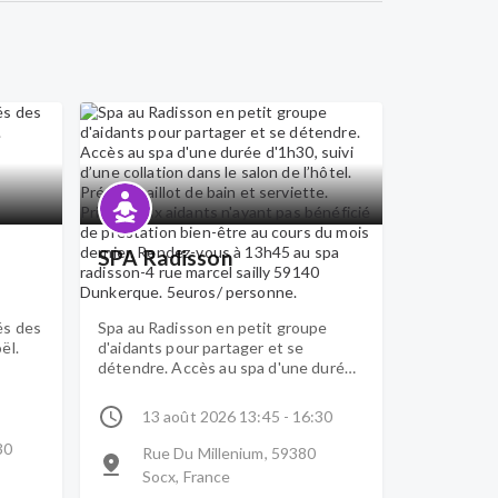
SPA Radisson
és des
Spa au Radisson en petit groupe
ël.
d'aidants pour partager et se
détendre. Accès au spa d'une durée
d'1h30, suivi d’une collation dans le
salon de l’hôtel. Prévoir maillot de
13 août 2026 13:45 - 16:30
bain et serviette. Priorité aux aidants
n'ayant pas bénéficié de prestation
30
Rue Du Millenium, 59380
bien-être au cours du mois dernier.
Socx, France
Rendez-vous à 13h45 au spa