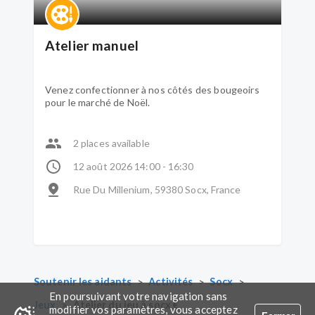
Atelier manuel
Venez confectionner à nos côtés des bougeoirs
pour le marché de Noël.
2 places available
12 août 2026 14:00 - 16:30
Rue Du Millenium, 59380 Socx, France
>
>
>
Soutenir les aidants
Activités
Socx
En poursuivant votre navigation sans
>
Jeux
Atelier du jeu à socx €
modifier vos paramètres, vous acceptez