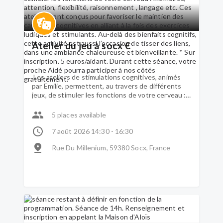
Atelier du jeu à socx €
Les ateliers de stimulations cognitives, animés
par Emilie, permettent, au travers de différents
jeux, de stimuler les fonctions de votre cerveau :
mémoires, attention, flexibilité, raisonnement ,
langage etc. Ces ateliers sont conçus pour
5 places available
favoriser le maintien des capacités cognitives en
alliant à la fois des exercices ludiques et
7 août 2026 14:30 - 16:30
stimulants. Au-delà des bienfaits cognitifs, cette
Rue Du Millenium, 59380 Socx, France
activité est aussi l’occasion de tisser des liens,
dans une ambiance chaleureuse et bienveillante.
* Sur inscription. 5 euros/aidant. Durant cette
séance, votre proche Aidé pourra participer à nos
côtés gratuitement.