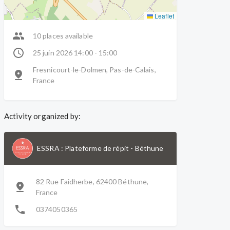
Leaflet
10 places available
25 juin 2026 14:00 - 15:00
Fresnicourt-le-Dolmen, Pas-de-Calais,
France
Activity organized by:
ESSRA : Plateforme de répit
-
Béthune
82 Rue Faidherbe, 62400 Béthune,
France
0374050365