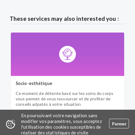
These services may also interested you :
Socio-esthétique
S
Ce moment de détente basé sur les soins du corps
L
vous permet de vous ressourcer et de profiter de
p
conseils adpatés à votre situation
q
d
N
En poursuivant votre navigation sans
modifier vos paramètres, vous acceptez
Fermer
l'utilisation des cookies susceptibles de
réaliser des statistiques de visite