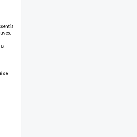
sentis 
uves.

la 
 se 