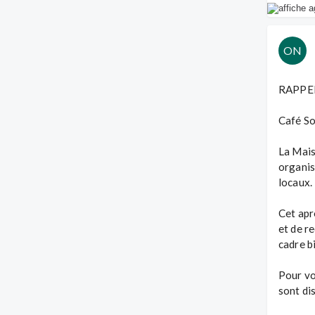
ON
RAPPEL
Café So
La Mais
organis
locaux.

Cet apr
et de r
cadre bi
Pour vo
sont di