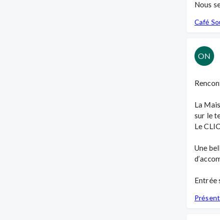
Nous se
Café S
ON
Rencont
La Mais
sur le te
Le CLIC
Une bel
d’accom
Entrée s
Présent