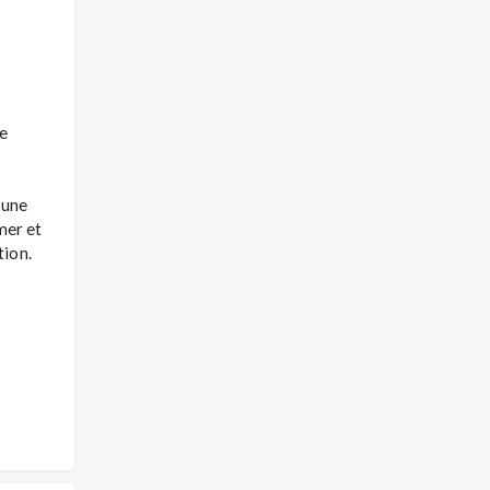
e 
une 
er et 
ion.
