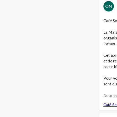
ON
Café So
La Mais
organis
locaux.

Cet apr
et de r
cadre bi
Pour vo
sont di
Nous se
Café S