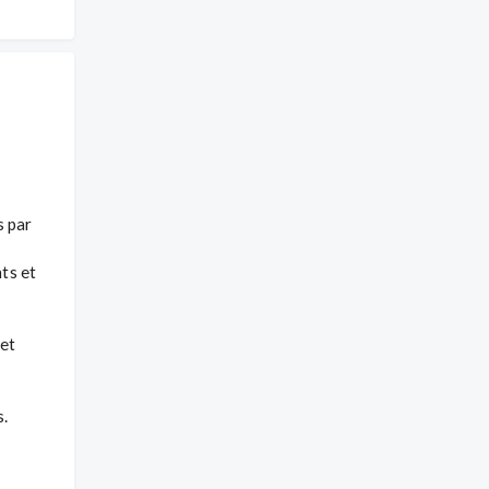
 par 
s et 
et 
.
