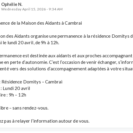
Ophélie N.
Wednesday April 15, 2026 - 9:34 AM
nce de la Maison des Aidants à Cambrai

on des Aidants organise une permanence à la résidence Domitys d
le lundi 20 avril, de 9h à 12h.

ermanence est destinée aux aidants et aux proches accompagnant 
e en perte d’autonomie. C’est l’occasion de venir échanger, s’inform
ienté vers des solutions d’accompagnement adaptées à votre situat
 : Résidence Domitys – Cambrai

 : Lundi 20 avril

re : 9h – 12h

libre – sans rendez-vous.

ez pas à relayer l’information autour de vous.