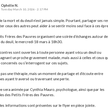
Ophélie N.
Tuesday March 10, 2026 - 2:17 PM
e la mort et du deuil n’est jamais simple. Pourtant, partager ses res
ter ceux des autres peut aider à se sentir moins seul face à ces épre
its Frères des Pauvres organisent une soirée d’échanges autour de 
 du deuil, le mercredi 18 mars à 18h30.

contres sont ouvertes à toute personne ayant vécu un deuil ou 
gnant un proche gravement malade, mais aussi à celles et ceux qui
 concernés ou s’interrogent sur ces sujets.

t pas une thérapie, mais un moment de partage et d’écoute entre 
es ayant traversé ou traversant une perte.

ée sera animée par Cynthia Mauro, psychologue, ainsi que par les 
es des Petits Frères des Pauvres.

les informations sont présentes sur le flyer en pièce jointe.