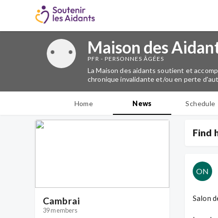
Maison des Aidan
PFR - PERSONNES ÂGÉES
La Maison des aidants soutient et accomp
chronique invalidante et/ou en perte d'au
Home
News
Schedule
Find h
ON
Salon d
Cambrai
39 members