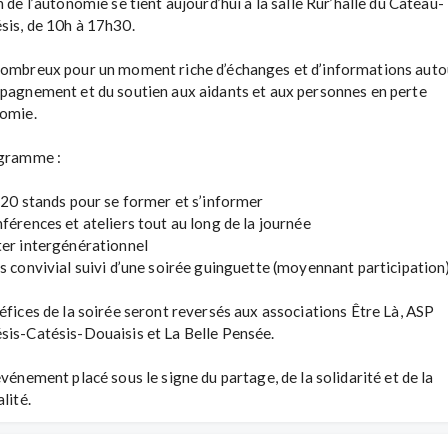
n de l’autonomie se tient aujourd’hui à la salle Rur’halle du Cateau-
is, de 10h à 17h30.

ombreux pour un moment riche d’échanges et d’informations autou
pagnement et du soutien aux aidants et aux personnes en perte 
omie.

 20 stands pour se former et s’informer

férences et ateliers tout au long de la journée

er intergénérationnel

s convivial suivi d’une soirée guinguette (moyennant participation)
éfices de la soirée seront reversés aux associations Être Là, ASP 
is-Catésis-Douaisis et La Belle Pensée.

vénement placé sous le signe du partage, de la solidarité et de la 
lité.