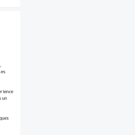
 
es 
rience 
 un 
ques 