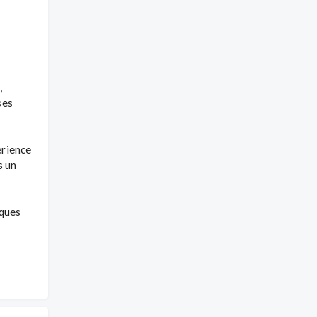
 
es 
rience 
 un 
ques 