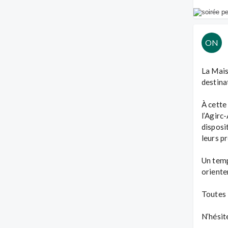
ON
La Mais
destinat
À cette
l’Agirc
disposi
leurs pr
Un temp
orienter
Toutes 
N’hésit