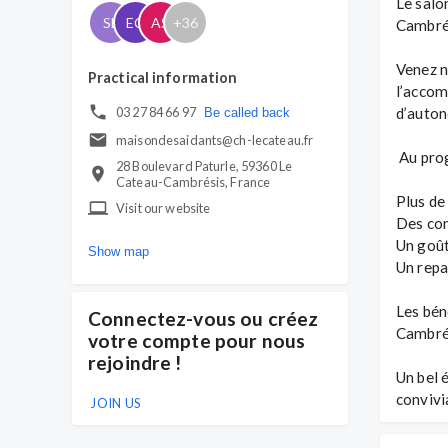
Le salo
SL
EC
AS
+
36
Cambrés
Venez n
Practical information
l’accom
03 27 84 66 97
d’auton
Be called back
maisondesaidants@ch-lecateau.fr
 Au programme :

28 Boulevard Paturle, 59360 Le
Cateau-Cambrésis, France
Plus de
Visit our website
Des con
Un goût
Show map
Un repa
Les bén
Connectez-vous ou créez
Cambrés
votre compte pour nous
rejoindre !
Un bel é
convivia
JOIN US