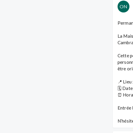
ON
Permane
La Mais
Cambrai 
Cette p
personn
être or
📍 Lieu
🗓️ Date
⏰ Horai
Entrée 
N’hésit