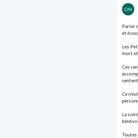
ON
Parler d
et écou
Les Pet
mort et
Ces ren
accompa
sentent
Ce n’es
personn
La soir
bénévol
Toutes 